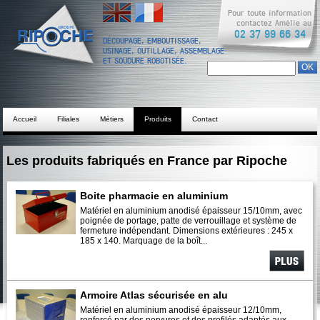
English
Français
Pour toute information
contactez Amélie au
02 37 99 66 34
DÉCOUPAGE, EMBOUTISSAGE,
USINAGE, OUTILLAGE, ASSEMBLAGE
ET SOUDURE ROBOTISÉE.
Chercher dans ce site
Formulaire de
recherche
Accueil
Filiales
Métiers
Produits
Contact
Les produits fabriqués en France par Ripoche
Boite pharmacie en aluminium
Matériel en aluminium anodisé épaisseur 15/10mm, avec
poignée de portage, patte de verrouillage et système de
fermeture indépendant. Dimensions extérieures : 245 x
185 x 140. Marquage de la boît...
Voir plus
Armoire Atlas sécurisée en alu
Matériel en aluminium anodisé épaisseur 12/10mm,