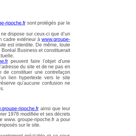
-ripoche.fr
sont protégés par le
e ne dispose sur ceux-ci que d’un
n cadre extérieur à
www.groupe-
ite est interdite. De même, toute
e Boréal Business et constituerait
tuelle.
e.fr
peuvent faire l'objet d'une
l'adresse du site et de ne pas en
le de constituer une contrefaçon
un lien hypertexte vers le site
s réserve qu'aucune confusion ne
s.
groupe-ripoche.fr
ainsi que leur
nvier 1978 modifiée et ses décrets
te www. groupe-ripoche.fr a pour
proposés sur le site.
nsentement préalable et ce sous