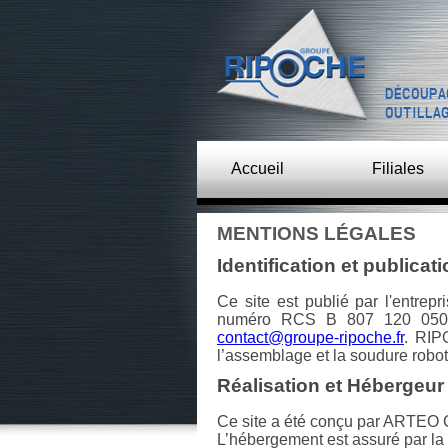
DÉCOUPA
OUTILLA
Accueil
Filiales
MENTIONS LÉGALES
Identification et publicat
Ce site est publié par l'entr
numéro RCS B 807 120 050 do
contact@groupe-ripoche.fr
. RIP
l’assemblage et la soudure robot
Réalisation et Hébergeur
Ce site a été conçu par ARTEO
L’hébergement est assuré par l