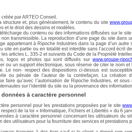
té créée par ARTEO Conseil.
 structure et, plus généralement, le contenu du site
www.groupe
es et le droit des dessins et modèles.
télécharge du contenu ou des informations diffusées sur le sit
et non transmissible. La reproduction d’une page du site dans u
age appartenant à Ripoche Industries dans la page d’un autre s
 site en partie ou en totalité est interdite sans l'accord écrit d
es articles L. 335-2 et suivants du Code de la Propriété Intellec
ns, logos et photos qui sont diffusés sur
www.groupe-ripoch
er ou un support électronique, sous réserve de citer le nom et 
le. Le non- respect des dispositions ci-dessus est susceptib
vile ou pénale de l'auteur de la contrefaçon. La création d'
e faire qu’avec l’autorisation de Ripoche Industries, et sou
nternautes sur l'identité du site ou la provenance des information
es données à caractère personnel
tère personnel pour les prestations proposées par le site
www.
 respect de la loi « Informatique, Fichiers et Libertés » du 6 ja
données à caractère personnel concernant les utilisateurs du si
ion des utilisateurs pour la fourniture des services et prestations 
jamais transmis à des tiers sauf si le client a donné son co