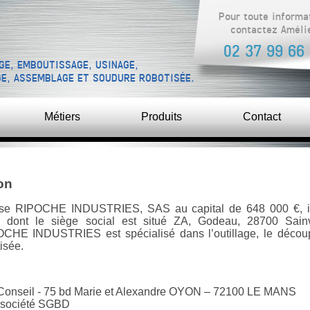
Pour toute informa
contactez Améli
02 37 99 66
GE, EMBOUTISSAGE, USINAGE,
GE, ASSEMBLAGE ET SOUDURE ROBOTISÉE.
Métiers
Produits
Contact
ion
eprise RIPOCHE INDUSTRIES, SAS au capital de 648 000 €, i
nt le siège social est situé ZA, Godeau, 28700 Sainvill
OCHE INDUSTRIES est spécialisé dans l’outillage, le découp
isée.
 Conseil - 75 bd Marie et Alexandre OYON – 72100 LE MANS
a société SGBD