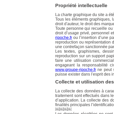
Propriété intellectuelle
La charte graphique du site a é
Tous les éléments graphiques, la
droit d'auteur, le droit des marqu
Toute personne qui recueille ou 
droit d’usage privé, personnel 
ripoche.fr
ou l’insertion d’une p
reproduction ou représentation du
une contrefaçon sanctionnée par l
Les textes, graphismes, dessi
reproduction sur un support papi
faire une utilisation commercia
engageant la responsabilité ci
www.groupe-ripoche.fr
ne peut s
puisse exister dans l'esprit des i
Collecte et utilisation d
La collecte des données à carac
traitement sont effectués dans le
d’application. La collecte des 
finalités principales l’identificat
￼￼￼￼
Les données récoltées ne sont 